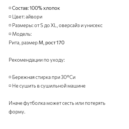
◽️
Состав: 100% хлопок
◽️ Цвет: айвори
◽️ Размеры: от S до XL, оверсайз и унисекс
◽️ Модель:
Рита, размер
М, рост 170
Рекомендации по уходу:
◽️ Бережная стирка при 30°Cи
◽️ Не сушить в сушильной машине
Иначе футболка может сесть или потерять
форму.