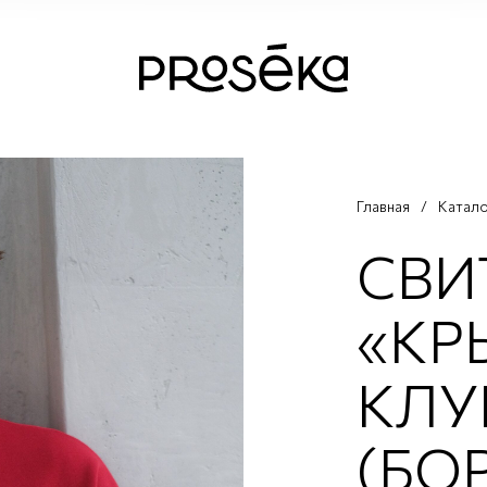
Главная
/
Катал
СВИ
«КР
КЛУ
(БО