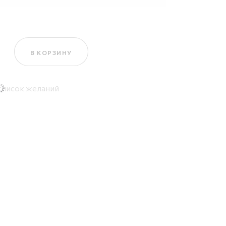
ара Свитшот «Крысиный клуб» (бордо)
В КОРЗИНУ
список желаний