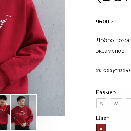
9600
₽
Добро пожал
экзаменов:
за безупреч
Размер
S
M
Цвет