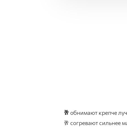
🥂
обнимают крепче лу
🥂 согревают сильнее 