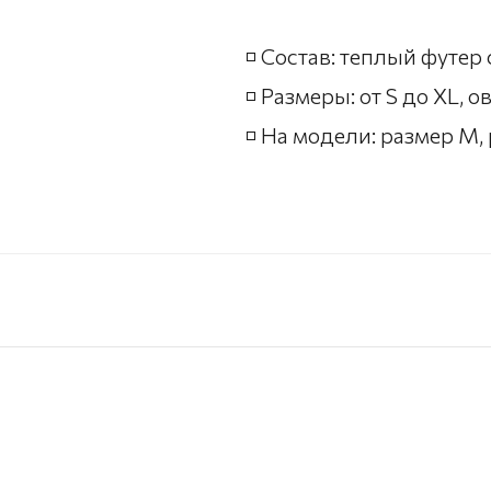
◽️ Состав: теплый футер
◽️ Размеры: от S до XL, 
◽️ На модели: размер М, 