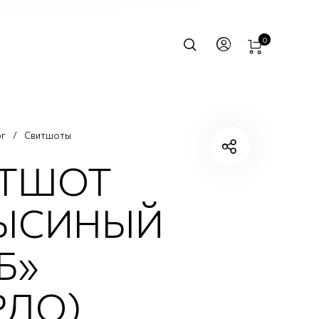
0
ог
/
Свитшоты
ТШОТ
ЫСИНЫЙ
Б»
РДО)