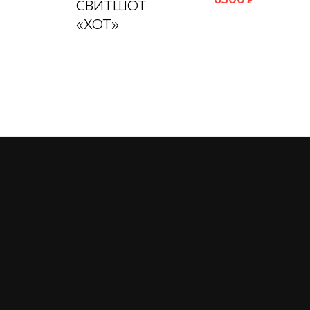
СВИТШОТ
«ХОТ»